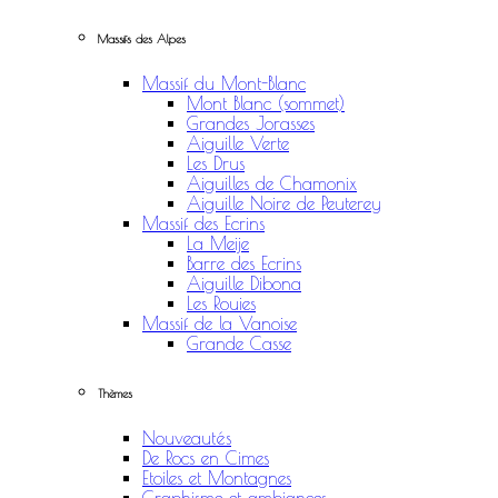
Massifs des Alpes
Massif du Mont-Blanc
Mont Blanc (sommet)
Grandes Jorasses
Aiguille Verte
Les Drus
Aiguilles de Chamonix
Aiguille Noire de Peuterey
Massif des Ecrins
La Meije
Barre des Ecrins
Aiguille Dibona
Les Rouies
Massif de la Vanoise
Grande Casse
Thèmes
Nouveautés
De Rocs en Cimes
Etoiles et Montagnes