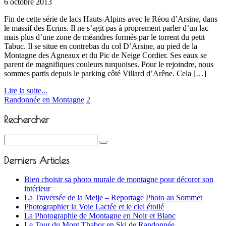
6 octobre 2013
Fin de cette série de lacs Hauts-Alpins avec le Réou d’Arsine, dans
le massif des Ecrins. Il ne s’agit pas à proprement parler d’un lac
mais plus d’une zone de méandres formés par le torrent du petit
Tabuc. Il se situe en contrebas du col D’Arsine, au pied de la
Montagne des Agneaux et du Pic de Neige Cordier. Ses eaux se
parent de magnifiques couleurs turquoises. Pour le rejoindre, nous
sommes partis depuis le parking côté Villard d’Arêne. Cela […]
Lire la suite...
Randonnée en Montagne
2
Rechercher
Derniers Articles
Bien choisir sa photo murale de montagne pour décorer son
intérieur
La Traversée de la Meije – Reportage Photo au Sommet
Photographier la Voie Lactée et le ciel étoilé
La Photographie de Montagne en Noir et Blanc
Le Tour du Mont Thabor en Ski de Randonnée