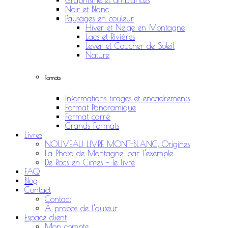
Graphisme et ambiances
Noir et Blanc
Paysages en couleur
Hiver et Neige en Montagne
Lacs et Rivières
Lever et Coucher de Soleil
Nature
Formats
Informations tirages et encadrements
Format Panoramique
Format carré
Grands Formats
Livres
NOUVEAU LIVRE MONT-BLANC, Origines
La Photo de Montagne, par l’exemple
De Rocs en Cimes – le livre
FAQ
Blog
Contact
Contact
À propos de l’auteur
Espace client
Mon compte