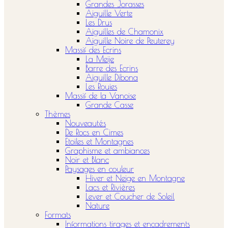
Grandes Jorasses
Aiguille Verte
Les Drus
Aiguilles de Chamonix
Aiguille Noire de Peuterey
Massif des Ecrins
La Meije
Barre des Ecrins
Aiguille Dibona
Les Rouies
Massif de la Vanoise
Grande Casse
Thèmes
Nouveautés
De Rocs en Cimes
Etoiles et Montagnes
Graphisme et ambiances
Noir et Blanc
Paysages en couleur
Hiver et Neige en Montagne
Lacs et Rivières
Lever et Coucher de Soleil
Nature
Formats
Informations tirages et encadrements