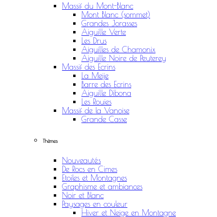
Massif du Mont-Blanc
Mont Blanc (sommet)
Grandes Jorasses
Aiguille Verte
Les Drus
Aiguilles de Chamonix
Aiguille Noire de Peuterey
Massif des Ecrins
La Meije
Barre des Ecrins
Aiguille Dibona
Les Rouies
Massif de la Vanoise
Grande Casse
Thèmes
Nouveautés
De Rocs en Cimes
Etoiles et Montagnes
Graphisme et ambiances
Noir et Blanc
Paysages en couleur
Hiver et Neige en Montagne