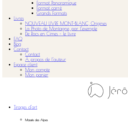
Format Panoramique
Format carré
Grands Formats
Livres
NOUVEAU LIVRE MONT-BLANC, Origines
La Photo de Montagne, par l’exemple
De Rocs en Cimes – le livre
FAQ
Blog
Contact
Contact
À propos de l’auteur
Espace client
Mon compte
Mon panier
Tirages d’art
Massifs des Alpes