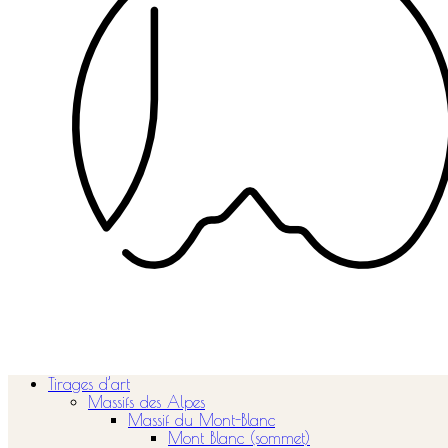
Tirages d’art
Massifs des Alpes
Massif du Mont-Blanc
Mont Blanc (sommet)