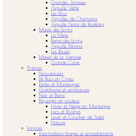
Grandes Jorasses
Aiguille Verte
Les Drus
Aiguilles de Chamonix
Aiguille Noire de Peuterey
Massif des Ecrins
La Meije
Barre des Ecrins
Aiguille Dibona
Les Rouies
Massif de la Vanoise
Grande Casse
Thèmes
Nouveautés
De Rocs en Cimes
Etoiles et Montagnes
Graphisme et ambiances
Noir et Blanc
Paysages en couleur
Hiver et Neige en Montagne
Lacs et Rivières
Lever et Coucher de Soleil
Nature
Formats
Informations tirages et encadrements