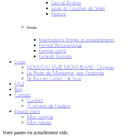
Lacs et Rivières
Lever et Coucher de Soleil
Nature
Formats
Informations tirages et encadrements
Format Panoramique
Format carré
Grands Formats
Livres
NOUVEAU LIVRE MONT-BLANC, Origines
La Photo de Montagne, par l’exemple
De Rocs en Cimes – le livre
FAQ
Blog
Contact
Contact
À propos de l’auteur
Espace client
Mon compte
Mon panier
Votre panier est actuellement vide.