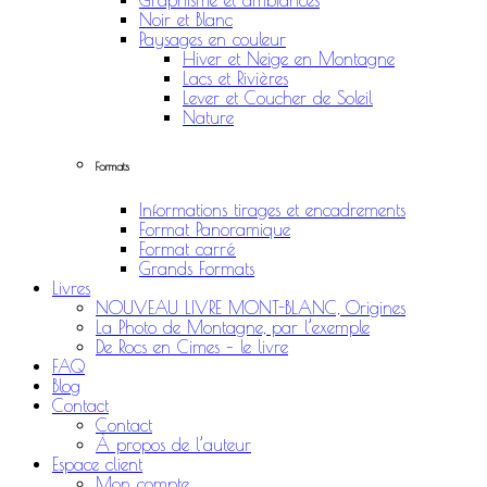
Graphisme et ambiances
Noir et Blanc
Paysages en couleur
Hiver et Neige en Montagne
Lacs et Rivières
Lever et Coucher de Soleil
Nature
Formats
Informations tirages et encadrements
Format Panoramique
Format carré
Grands Formats
Livres
NOUVEAU LIVRE MONT-BLANC, Origines
La Photo de Montagne, par l’exemple
De Rocs en Cimes – le livre
FAQ
Blog
Contact
Contact
À propos de l’auteur
Espace client
Mon compte