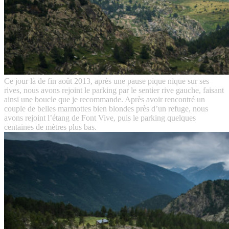
Ce jour là de fin août 2013, après une pause pique nique sur ses
rives, nous avons rejoint le parking par le sentier rive gauche, faisant
ainsi une boucle que je recommande. Après avoir rencontré un
couple de belles marmottes bien blondes près d’un refuge, nous
avons rejoint l’étang de Font Vive, puis le parking quelques
centaines de mètres plus bas.