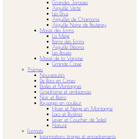
Grandes Jorasses
Aiguille Verte
Les Drus
Aiguilles de Chamonix
Aiguille Noire de Peuterey
Massif des Ecrins
La Meije
Barre des Ecrins
Aiguille Dibona
Les Rouies
Massif de la Vanoise
Grande Casse
Thèmes
Nouveautés
De Rocs en Cimes
Etoiles et Montagnes
Graphisme et ambiances
Noir et Blanc
Paysages en couleur
Hiver et Neige en Montagne
Lacs et Rivières
Lever et Coucher de Soleil
Nature
Formats
Informations tirages et encadrements