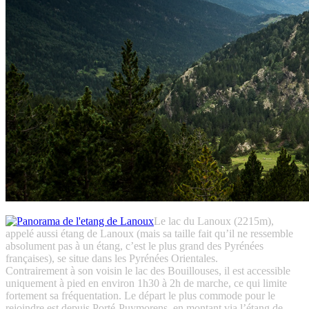
Le lac du Lanoux (2215m),
appelé aussi étang de Lanoux (mais sa taille fait qu’il ne ressemble
absolument pas à un étang, c’est le plus grand des Pyrénées
françaises), se situe dans les Pyrénées Orientales.
Contrairement à son voisin le lac des Bouillouses, il est accessible
uniquement à pied en environ 1h30 à 2h de marche, ce qui limite
fortement sa fréquentation. Le départ le plus commode pour le
rejoindre est depuis Porté-Puymorens, en montant via l’étang de