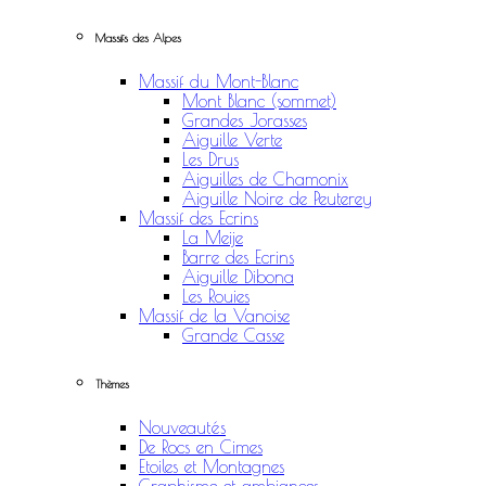
Massifs des Alpes
Massif du Mont-Blanc
Mont Blanc (sommet)
Grandes Jorasses
Aiguille Verte
Les Drus
Aiguilles de Chamonix
Aiguille Noire de Peuterey
Massif des Ecrins
La Meije
Barre des Ecrins
Aiguille Dibona
Les Rouies
Massif de la Vanoise
Grande Casse
Thèmes
Nouveautés
De Rocs en Cimes
Etoiles et Montagnes