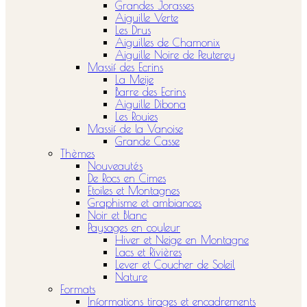
Grandes Jorasses
Aiguille Verte
Les Drus
Aiguilles de Chamonix
Aiguille Noire de Peuterey
Massif des Ecrins
La Meije
Barre des Ecrins
Aiguille Dibona
Les Rouies
Massif de la Vanoise
Grande Casse
Thèmes
Nouveautés
De Rocs en Cimes
Etoiles et Montagnes
Graphisme et ambiances
Noir et Blanc
Paysages en couleur
Hiver et Neige en Montagne
Lacs et Rivières
Lever et Coucher de Soleil
Nature
Formats
Informations tirages et encadrements