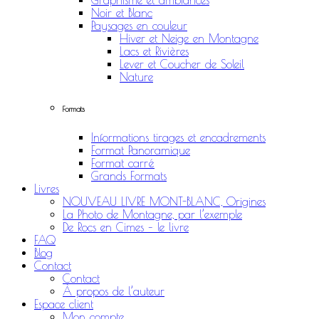
Graphisme et ambiances
Noir et Blanc
Paysages en couleur
Hiver et Neige en Montagne
Lacs et Rivières
Lever et Coucher de Soleil
Nature
Formats
Informations tirages et encadrements
Format Panoramique
Format carré
Grands Formats
Livres
NOUVEAU LIVRE MONT-BLANC, Origines
La Photo de Montagne, par l’exemple
De Rocs en Cimes – le livre
FAQ
Blog
Contact
Contact
À propos de l’auteur
Espace client
Mon compte