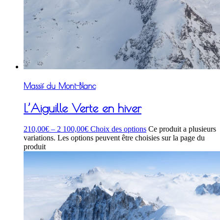
Massif du Mont-Blanc
L’Aiguille Verte en hiver
210,00
€
–
2 100,00
€
Choix des options
Ce produit a plusieurs
variations. Les options peuvent être choisies sur la page du
produit