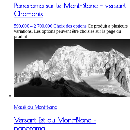
Panorama sur le Mont-Blanc – versant
Chamonix
590,00
€
–
2 700,00
€
Choix des options
Ce produit a plusieurs
variations. Les options peuvent être choisies sur la page du
produit
Massif du Mont-Blanc
Versant Est du Mont-Blanc –
panorama