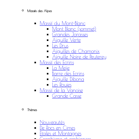
Massifs des Alpes
Massif du Mont-Blanc
Mont Blanc (sommet)
Grandes Jorasses
Aiguille Verte
Les Drus
Aiguilles de Chamonix
Aiguille Noire de Peuterey
Massif des Ecrins
La Meije
Barre des Ecrins
Aiguille Dibona
Les Rouies
Massif de la Vanoise
Grande Casse
Thèmes
Nouveautés
De Rocs en Cimes
Etoiles et Montagnes