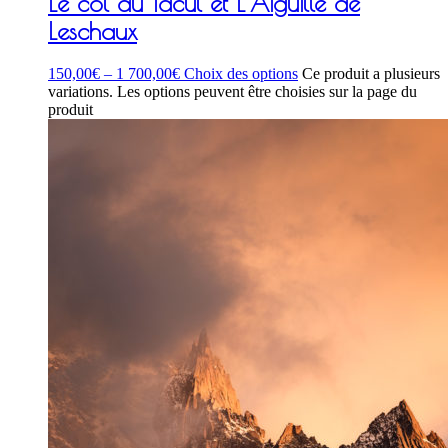
Le col du Tacul et L’Aiguille de
Leschaux
150,00
€
–
1 700,00
€
Choix des options
Ce produit a plusieurs
variations. Les options peuvent être choisies sur la page du
produit