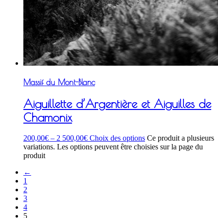
Massif du Mont-Blanc
Aiguillette d’Argentière et Aiguilles de
Chamonix
200,00
€
–
2 500,00
€
Choix des options
Ce produit a plusieurs
variations. Les options peuvent être choisies sur la page du
produit
←
1
2
3
4
5