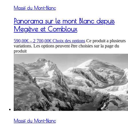
Massif du Mont-Blanc
Panorama sur le mont Blanc depuis
Megève et Combloux
590,00
€
–
2 700,00
€
Choix des options
Ce produit a plusieurs
variations. Les options peuvent être choisies sur la page du
produit
Massif du Mont-Blanc