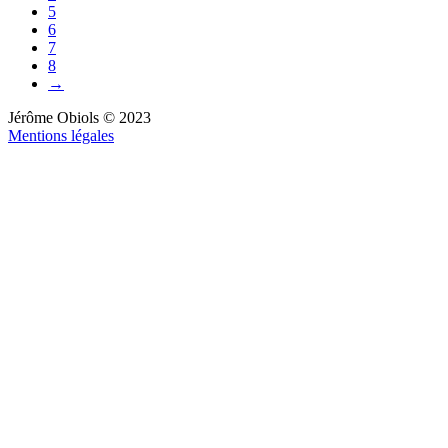
5
6
7
8
→
Jérôme Obiols © 2023
Mentions légales