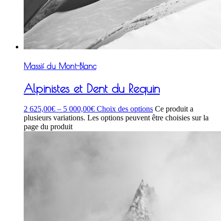
Massif du Mont-Blanc
Alpinistes et Dent du Requin
2 625,00
€
–
5 000,00
€
Choix des options
Ce produit a
plusieurs variations. Les options peuvent être choisies sur la
page du produit