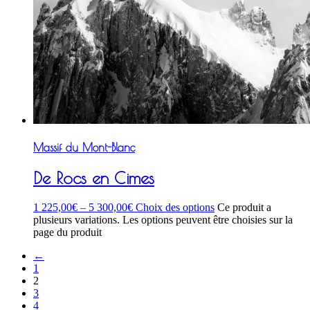
Massif du Mont-Blanc
De Rocs en Cimes
1 225,00
€
–
5 300,00
€
Choix des options
Ce produit a
plusieurs variations. Les options peuvent être choisies sur la
page du produit
←
1
2
3
4