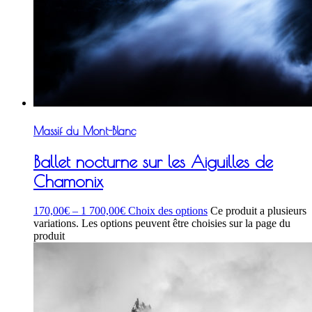
Massif du Mont-Blanc
Ballet nocturne sur les Aiguilles de
Chamonix
170,00
€
–
1 700,00
€
Choix des options
Ce produit a plusieurs
variations. Les options peuvent être choisies sur la page du
produit