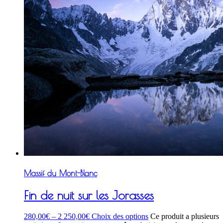
Massif du Mont-Blanc
Fin de nuit sur les Jorasses
280,00
€
–
2 250,00
€
Choix des options
Ce produit a plusieurs