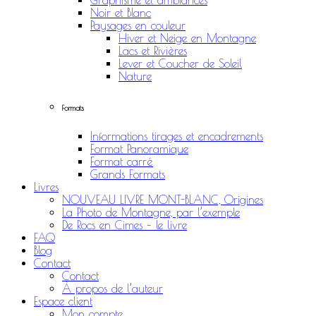
Graphisme et ambiances
Noir et Blanc
Paysages en couleur
Hiver et Neige en Montagne
Lacs et Rivières
Lever et Coucher de Soleil
Nature
Formats
Informations tirages et encadrements
Format Panoramique
Format carré
Grands Formats
Livres
NOUVEAU LIVRE MONT-BLANC, Origines
La Photo de Montagne, par l’exemple
De Rocs en Cimes – le livre
FAQ
Blog
Contact
Contact
À propos de l’auteur
Espace client
Mon compte