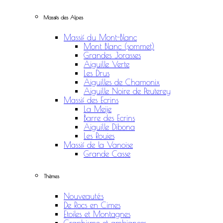
Massifs des Alpes
Massif du Mont-Blanc
Mont Blanc (sommet)
Grandes Jorasses
Aiguille Verte
Les Drus
Aiguilles de Chamonix
Aiguille Noire de Peuterey
Massif des Ecrins
La Meije
Barre des Ecrins
Aiguille Dibona
Les Rouies
Massif de la Vanoise
Grande Casse
Thèmes
Nouveautés
De Rocs en Cimes
Etoiles et Montagnes