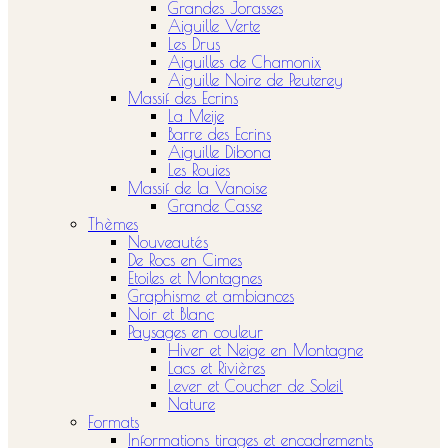
Grandes Jorasses
Aiguille Verte
Les Drus
Aiguilles de Chamonix
Aiguille Noire de Peuterey
Massif des Ecrins
La Meije
Barre des Ecrins
Aiguille Dibona
Les Rouies
Massif de la Vanoise
Grande Casse
Thèmes
Nouveautés
De Rocs en Cimes
Etoiles et Montagnes
Graphisme et ambiances
Noir et Blanc
Paysages en couleur
Hiver et Neige en Montagne
Lacs et Rivières
Lever et Coucher de Soleil
Nature
Formats
Informations tirages et encadrements