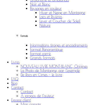
Graphisme et ambiances
Noir et Blanc
Paysages en couleur
Hiver et Neige en Montagne
Lacs et Rivières
Lever et Coucher de Soleil
Nature
Formats
Informations tirages et encadrements
Format Panoramique
Format carré
Grands Formats
Livres
NOUVEAU LIVRE MONT-BLANC, Origines
La Photo de Montagne, par l’exemple
De Rocs en Cimes – le livre
FAQ
Blog
Contact
Contact
À propos de l’auteur
Espace client
Mon compte