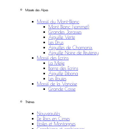
Massifs des Alpes
Massif du Mont-Blanc
Mont Blanc (sommet)
Grandes Jorasses
Aiguille Verte
Les Drus
Aiguilles de Chamonix
Aiguille Noire de Peuterey
Massif des Ecrins
La Meije
Barre des Ecrins
Aiguille Dibona
Les Rouies
Massif de la Vanoise
Grande Casse
Thèmes
Nouveautés
De Rocs en Cimes
Etoiles et Montagnes