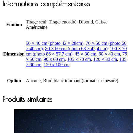
Informations complémentaires
Tirage seul, Tirage encadré, Dibond, Caisse
Finition
Américaine
50 × 40 cm (photo 42 × 28cm)
,
70 × 50 cm (photo 60
× 40 cm)
,
80 × 60 cm (photo 68 × 45,4 cm)
,
100 × 70
Dimension
cm (photo 86 × 57,7 cm)
,
45 × 30 cm
,
60 × 40 cm
,
75
× 50 cm
,
90 x 60 cm
,
105 × 70 cm
,
120 × 80 cm
,
135
× 90 cm
,
150 x 100 cm
Option
Aucune, Bord blanc tournant (format sur mesure)
Produits similaires