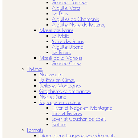
Grandes Jorasses
Aiguille Verte
Les Drus
Aiguilles de Chamonix
Aiguille Noire de Peuterey
Massif des Ecrins
La Meije
Barre des Ecrins
Aiguille Dibona
Les Rouies
Massif de la Vanoise
Grande Casse
Thèmes
Nouveautés
De Rocs en Cimes
Etoiles et Montagnes
Graphisme et ambiances
Noir et Blanc
Paysages en couleur
Hiver et Neige en Montagne
Lacs et Rivières
Lever et Coucher de Soleil
Nature
Formats
Informations tirages et encadrements