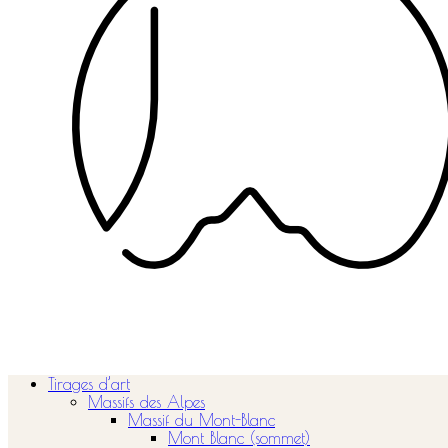
Tirages d’art
Massifs des Alpes
Massif du Mont-Blanc
Mont Blanc (sommet)