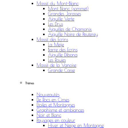
Massif du Mont-Blanc
Mont Blanc (sommet)
Grandes Jorasses
Aiguille Verte
Les Drus
Aiguilles de Chamonix
Aiguille Noire de Peuterey
Massif des Ecrins
La Meije
Barre des Ecrins
Aiguille Dibona
Les Rouies
Massif de la Vanoise
Grande Casse
Thèmes
Nouveautés
De Rocs en Cimes
Etoiles et Montagnes
Graphisme et ambiances
Noir et Blanc
Paysages en couleur
Hiver et Neige en Montagne