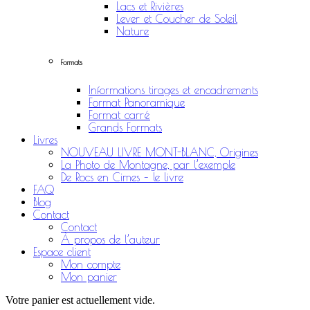
Lacs et Rivières
Lever et Coucher de Soleil
Nature
Formats
Informations tirages et encadrements
Format Panoramique
Format carré
Grands Formats
Livres
NOUVEAU LIVRE MONT-BLANC, Origines
La Photo de Montagne, par l’exemple
De Rocs en Cimes – le livre
FAQ
Blog
Contact
Contact
À propos de l’auteur
Espace client
Mon compte
Mon panier
Votre panier est actuellement vide.