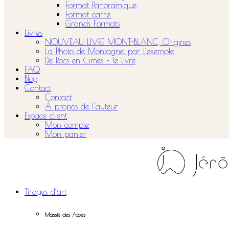
Format Panoramique
Format carré
Grands Formats
Livres
NOUVEAU LIVRE MONT-BLANC, Origines
La Photo de Montagne, par l’exemple
De Rocs en Cimes – le livre
FAQ
Blog
Contact
Contact
À propos de l’auteur
Espace client
Mon compte
Mon panier
Tirages d’art
Massifs des Alpes