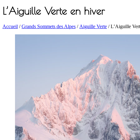
L’Aiguille Verte en hiver
Accueil
/
Grands Sommets des Alpes
/
Aiguille Verte
/ L’Aiguille Ver