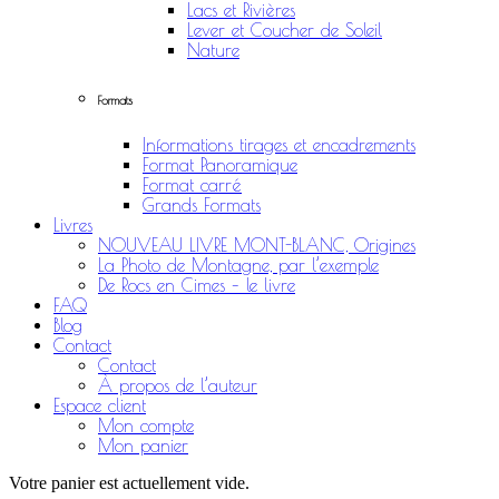
Lacs et Rivières
Lever et Coucher de Soleil
Nature
Formats
Informations tirages et encadrements
Format Panoramique
Format carré
Grands Formats
Livres
NOUVEAU LIVRE MONT-BLANC, Origines
La Photo de Montagne, par l’exemple
De Rocs en Cimes – le livre
FAQ
Blog
Contact
Contact
À propos de l’auteur
Espace client
Mon compte
Mon panier
Votre panier est actuellement vide.