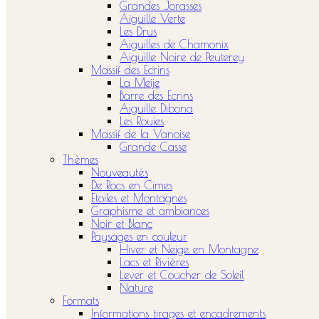
Grandes Jorasses
Aiguille Verte
Les Drus
Aiguilles de Chamonix
Aiguille Noire de Peuterey
Massif des Ecrins
La Meije
Barre des Ecrins
Aiguille Dibona
Les Rouies
Massif de la Vanoise
Grande Casse
Thèmes
Nouveautés
De Rocs en Cimes
Etoiles et Montagnes
Graphisme et ambiances
Noir et Blanc
Paysages en couleur
Hiver et Neige en Montagne
Lacs et Rivières
Lever et Coucher de Soleil
Nature
Formats
Informations tirages et encadrements