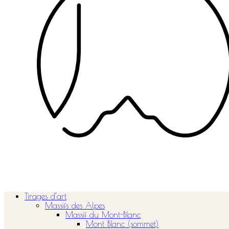
Tirages d’art
Massifs des Alpes
Massif du Mont-Blanc
Mont Blanc (sommet)