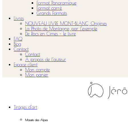
Format Panoramique
Format carré
Grands Formats
Livres
NOUVEAU LIVRE MONT-BLANC, Origines
La Photo de Montagne, par l’exemple
De Rocs en Cimes – le livre
FAQ
Blog
Contact
Contact
À propos de l’auteur
Espace client
Mon compte
Mon panier
Tirages d’art
Massifs des Alpes