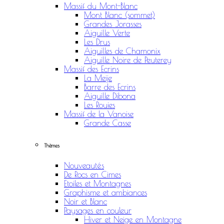
Massif du Mont-Blanc
Mont Blanc (sommet)
Grandes Jorasses
Aiguille Verte
Les Drus
Aiguilles de Chamonix
Aiguille Noire de Peuterey
Massif des Ecrins
La Meije
Barre des Ecrins
Aiguille Dibona
Les Rouies
Massif de la Vanoise
Grande Casse
Thèmes
Nouveautés
De Rocs en Cimes
Etoiles et Montagnes
Graphisme et ambiances
Noir et Blanc
Paysages en couleur
Hiver et Neige en Montagne