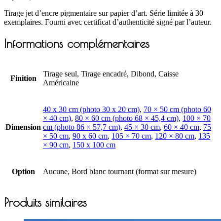
Tirage jet d’encre pigmentaire sur papier d’art. Série limitée à 30
exemplaires. Fourni avec certificat d’authenticité signé par l’auteur.
Informations complémentaires
Tirage seul, Tirage encadré, Dibond, Caisse
Finition
Américaine
40 x 30 cm (photo 30 x 20 cm)
,
70 × 50 cm (photo 60
× 40 cm)
,
80 × 60 cm (photo 68 × 45,4 cm)
,
100 × 70
Dimension
cm (photo 86 × 57,7 cm)
,
45 × 30 cm
,
60 × 40 cm
,
75
× 50 cm
,
90 x 60 cm
,
105 × 70 cm
,
120 × 80 cm
,
135
× 90 cm
,
150 x 100 cm
Option
Aucune, Bord blanc tournant (format sur mesure)
Produits similaires