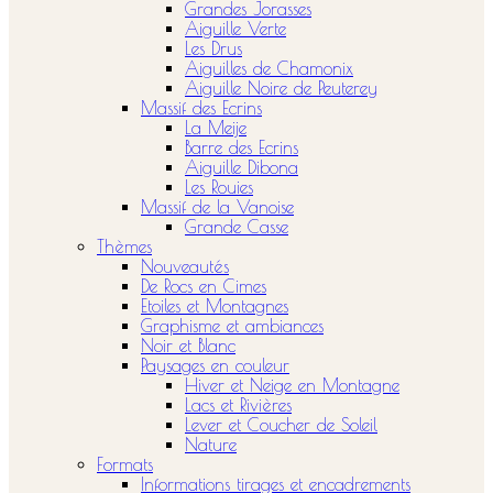
Grandes Jorasses
Aiguille Verte
Les Drus
Aiguilles de Chamonix
Aiguille Noire de Peuterey
Massif des Ecrins
La Meije
Barre des Ecrins
Aiguille Dibona
Les Rouies
Massif de la Vanoise
Grande Casse
Thèmes
Nouveautés
De Rocs en Cimes
Etoiles et Montagnes
Graphisme et ambiances
Noir et Blanc
Paysages en couleur
Hiver et Neige en Montagne
Lacs et Rivières
Lever et Coucher de Soleil
Nature
Formats
Informations tirages et encadrements