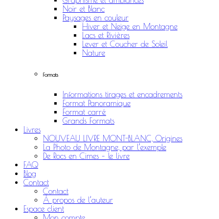
Graphisme et ambiances
Noir et Blanc
Paysages en couleur
Hiver et Neige en Montagne
Lacs et Rivières
Lever et Coucher de Soleil
Nature
Formats
Informations tirages et encadrements
Format Panoramique
Format carré
Grands Formats
Livres
NOUVEAU LIVRE MONT-BLANC, Origines
La Photo de Montagne, par l’exemple
De Rocs en Cimes – le livre
FAQ
Blog
Contact
Contact
À propos de l’auteur
Espace client
Mon compte