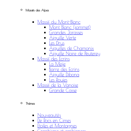
Massifs des Alpes
Massif du Mont-Blanc
Mont Blanc (sommet)
Grandes Jorasses
Aiguille Verte
Les Drus
Aiguilles de Chamonix
Aiguille Noire de Peuterey
Massif des Ecrins
La Meije
Barre des Ecrins
Aiguille Dibona
Les Rouies
Massif de la Vanoise
Grande Casse
Thèmes
Nouveautés
De Rocs en Cimes
Etoiles et Montagnes