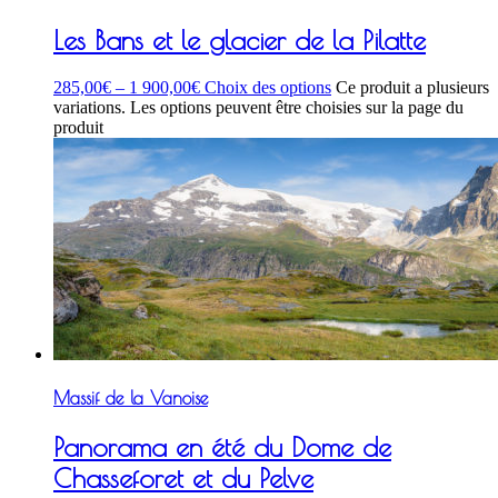
Les Bans et le glacier de la Pilatte
285,00
€
–
1 900,00
€
Choix des options
Ce produit a plusieurs
variations. Les options peuvent être choisies sur la page du
produit
Massif de la Vanoise
Panorama en été du Dome de
Chasseforet et du Pelve