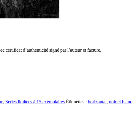
certificat d’authenticité signé par l’auteur et facture.
nc
,
Séries limitées à 15 exemplaires
Étiquettes :
horizontal
,
noir et blanc