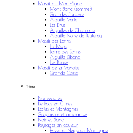
Massif du Mont-Blanc
Mont Blanc (sommet)
Grandes Jorasses
Aiguille Verte
Les Drus
Aiguilles de Chamonix
Aiguille Noire de Peuterey
Massif des Ecrins
La Meije
Barre des Ecrins
Aiguille Dibona
Les Rouies
Massif de la Vanoise
Grande Casse
Thèmes
Nouveautés
De Rocs en Cimes
Etoiles et Montagnes
Graphisme et ambiances
Noir et Blanc
Paysages en couleur
Hiver et Neige en Montagne