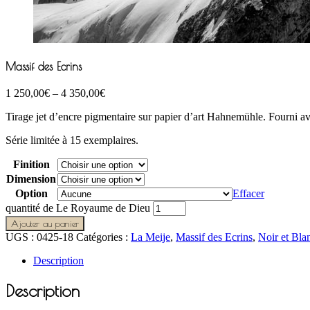
Massif des Ecrins
1 250,00
€
–
4 350,00
€
Tirage jet d’encre pigmentaire sur papier d’art Hahnemühle. Fourni avec 
Série limitée à 15 exemplaires.
Finition
Dimension
Option
Effacer
quantité de Le Royaume de Dieu
Ajouter au panier
UGS :
0425-18
Catégories :
La Meije
,
Massif des Ecrins
,
Noir et Bla
Description
Description