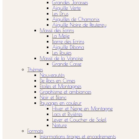
Grandes Jorasses
Aiguille Verte
Les Drus
Aiguilles de Chamonix
Aiguille Noire de Peuterey
Massif des Ecrins
La Meije
Barre des Ecrins
Aiguille Dibona
Les Rouies
Massif de la Vanoise
Grande Casse
Thèmes
Nouveautés
De Rocs en Cimes
Etoiles et Montagnes
Graphisme et ambiances
Noir et Blanc
Paysages en couleur
Hiver et Neige en Montagne
Lacs et Rivières
Lever et Coucher de Soleil
Nature
Formats
Informations tirages et encadrements