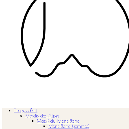
Tirages d’art
Massifs des Alpes
Massif du Mont-Blanc
Mont Blanc (sommet)