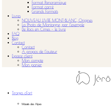
Format Panoramique
Format carré
Grands Formats
Livres
NOUVEAU LIVRE MONT-BLANC, Origines
La Photo de Montagne, par l’exemple
De Rocs en Cimes – le livre
FAQ
Blog
Contact
Contact
À propos de l’auteur
Espace client
Mon compte
Mon panier
Tirages d’art
Massifs des Alpes