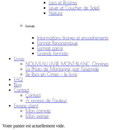
Lacs et Rivières
Lever et Coucher de Soleil
Nature
Formats
Informations tirages et encadrements
Format Panoramique
Format carré
Grands Formats
Livres
NOUVEAU LIVRE MONT-BLANC, Origines
La Photo de Montagne, par l’exemple
De Rocs en Cimes – le livre
FAQ
Blog
Contact
Contact
À propos de l’auteur
Espace client
Mon compte
Mon panier
Votre panier est actuellement vide.