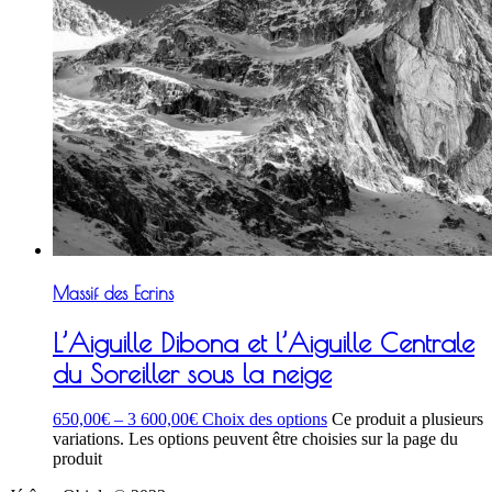
Massif des Ecrins
L’Aiguille Dibona et l’Aiguille Centrale
du Soreiller sous la neige
650,00
€
–
3 600,00
€
Choix des options
Ce produit a plusieurs
variations. Les options peuvent être choisies sur la page du
produit