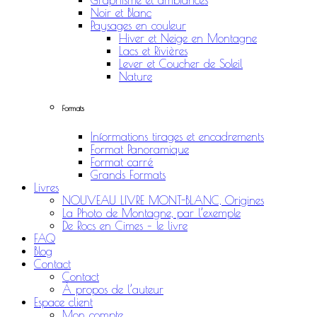
Graphisme et ambiances
Noir et Blanc
Paysages en couleur
Hiver et Neige en Montagne
Lacs et Rivières
Lever et Coucher de Soleil
Nature
Formats
Informations tirages et encadrements
Format Panoramique
Format carré
Grands Formats
Livres
NOUVEAU LIVRE MONT-BLANC, Origines
La Photo de Montagne, par l’exemple
De Rocs en Cimes – le livre
FAQ
Blog
Contact
Contact
À propos de l’auteur
Espace client
Mon compte