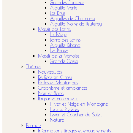
Grandes Jorasses
Aiguille Verte
Les Drus
Aiguilles de Chamonix
Aiguille Noire de Peuterey
Massif des Ecrins
La Meije
Barre des Ecrins
Aiguille Dibona
Les Rouies
Massif de la Vanoise
Grande Casse
Thèmes
Nouveautés
De Rocs en Cimes
Etoiles et Montagnes
Graphisme et ambiances
Noir et Blanc
Paysages en couleur
Hiver et Neige en Montagne
Lacs et Rivières
Lever et Coucher de Soleil
Nature
Formats
Informations tirages et encadrements