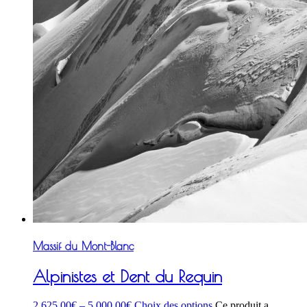
Massif du Mont-Blanc
Alpinistes et Dent du Requin
2 625,00
€
–
5 000,00
€
Choix des options
Ce produit a