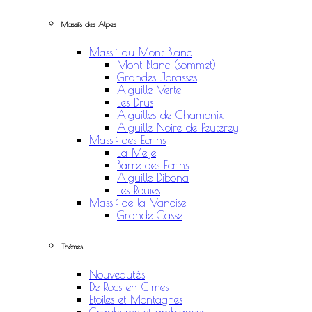
Massifs des Alpes
Massif du Mont-Blanc
Mont Blanc (sommet)
Grandes Jorasses
Aiguille Verte
Les Drus
Aiguilles de Chamonix
Aiguille Noire de Peuterey
Massif des Ecrins
La Meije
Barre des Ecrins
Aiguille Dibona
Les Rouies
Massif de la Vanoise
Grande Casse
Thèmes
Nouveautés
De Rocs en Cimes
Etoiles et Montagnes