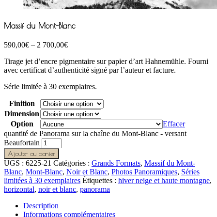
Massif du Mont-Blanc
590,00
€
–
2 700,00
€
Tirage jet d’encre pigmentaire sur papier d’art Hahnemühle. Fourni
avec certificat d’authenticité signé par l’auteur et facture.
Série limitée à 30 exemplaires.
Finition
Dimension
Option
Effacer
quantité de Panorama sur la chaîne du Mont-Blanc - versant
Beaufortain
Ajouter au panier
UGS :
6225-21
Catégories :
Grands Formats
,
Massif du Mont-
Blanc
,
Mont-Blanc
,
Noir et Blanc
,
Photos Panoramiques
,
Séries
limitées à 30 exemplaires
Étiquettes :
hiver neige et haute montagne
,
horizontal
,
noir et blanc
,
panorama
Description
Informations complémentaires