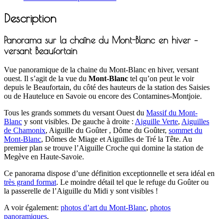
Description
Panorama sur la chaîne du Mont-Blanc en hiver –
versant Beaufortain
Vue panoramique de la chaine du Mont-Blanc en hiver, versant
ouest. Il s’agit de la vue du
Mont-Blanc
tel qu’on peut le voir
depuis le Beaufortain, du côté des hauteurs de la station des Saisies
ou de Hauteluce en Savoie ou encore des Contamines-Montjoie.
Tous les grands sommets du versant Ouest du
Massif du Mont-
Blanc
y sont visibles. De gauche à droite :
Aiguille Verte
,
Aiguilles
de Chamonix
, Aiguille du Goûter , Dôme du Goûter,
sommet du
Mont-Blanc
, Dômes de Miage et Aiguilles de Tré la Tête. Au
premier plan se trouve l’Aiguille Croche qui domine la station de
Megève en Haute-Savoie.
Ce panorama dispose d’une définition exceptionnelle et sera idéal en
très grand format
. Le moindre détail tel que le refuge du Goûter ou
la passerelle de l’Aiguille du Midi y sont visibles !
A voir également:
photos d’art du Mont-Blanc
,
photos
panoramiques
.