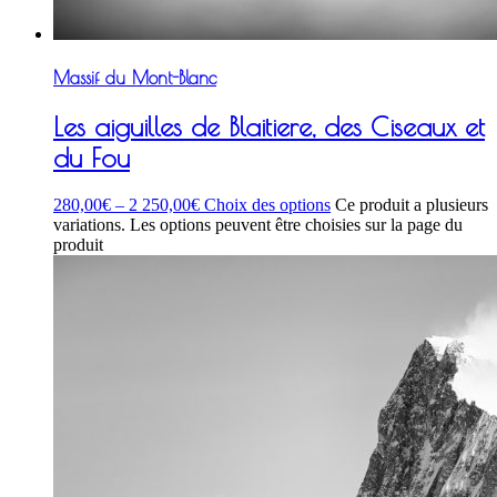
Massif du Mont-Blanc
Les aiguilles de Blaitiere, des Ciseaux et
du Fou
280,00
€
–
2 250,00
€
Choix des options
Ce produit a plusieurs
variations. Les options peuvent être choisies sur la page du
produit