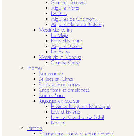
Grandes Jorasses
Aiguille Verte
Les Drus
Aiguilles de Chamonix
Aiguille Noire de Peuterey
Massif des Ecrins
La Meije
Barre des Ecrins
Aiguille Dibona
Les Rouies
Massif de la Vanoise
Grande Casse
Thèmes
Nouveautés
De Rocs en Cimes
Etoiles et Montagnes
Graphisme et ambiances
Noir et Blanc
Paysages en couleur
Hiver et Neige en Montagne
Lacs et Rivières
Lever et Coucher de Soleil
Nature
Formats
Informations tirages et encadrements