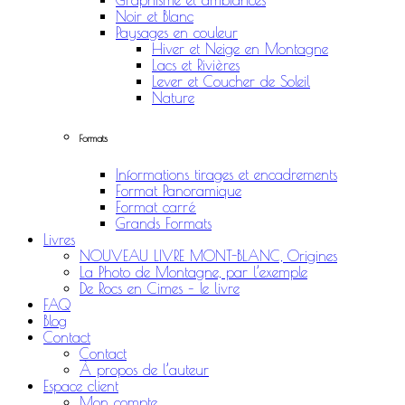
Graphisme et ambiances
Noir et Blanc
Paysages en couleur
Hiver et Neige en Montagne
Lacs et Rivières
Lever et Coucher de Soleil
Nature
Formats
Informations tirages et encadrements
Format Panoramique
Format carré
Grands Formats
Livres
NOUVEAU LIVRE MONT-BLANC, Origines
La Photo de Montagne, par l’exemple
De Rocs en Cimes – le livre
FAQ
Blog
Contact
Contact
À propos de l’auteur
Espace client
Mon compte