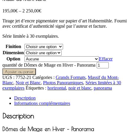
195,00
€
–
2 250,00
€
Tirage jet d’encre pigmentaire sur papier d’art Hahnemühle. Fourni
avec certificat d’authenticité signé par l’auteur et facture.
Série limitée à 30 exemplaires.
Finition
Dimension
Option
Effacer
quantité de Dômes de Miage en Hiver - Panorama
Ajouter au panier
UGS :
7752-21
Catégories :
Grands Formats
,
Massif du Mont-
Blanc
,
Noir et Blanc
,
Photos Panoramiques
,
Séries limitées à 30
exemplaires
Étiquettes :
horizontal
,
noir et blanc
,
panorama
Description
Informations complémentaires
Description
Dômes de Miage en Hiver – Panorama