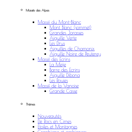
Massifs des Alpes
Massif du Mont-Blanc
Mont Blanc (sommet)
Grandes Jorasses
Aiguille Verte
Les Drus
Aiguilles de Chamonix
Aiguille Noire de Peuterey
Massif des Ecrins
La Meije
Barre des Ecrins
Aiguille Dibona
Les Rouies
Massif de la Vanoise
Grande Casse
Thèmes
Nouveautés
De Rocs en Cimes
Etoiles et Montagnes