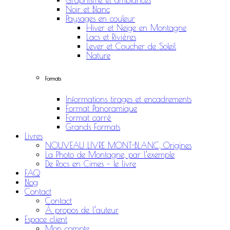
Graphisme et ambiances
Noir et Blanc
Paysages en couleur
Hiver et Neige en Montagne
Lacs et Rivières
Lever et Coucher de Soleil
Nature
Formats
Informations tirages et encadrements
Format Panoramique
Format carré
Grands Formats
Livres
NOUVEAU LIVRE MONT-BLANC, Origines
La Photo de Montagne, par l’exemple
De Rocs en Cimes – le livre
FAQ
Blog
Contact
Contact
À propos de l’auteur
Espace client
Mon compte