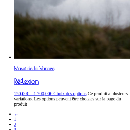
Massif de la Vanoise
Réflexion
150,00
€
–
1 700,00
€
Choix des options
Ce produit a plusieurs
variations. Les options peuvent être choisies sur la page du
produit
←
1
2
3