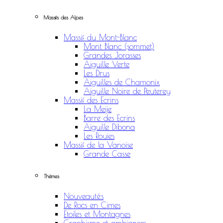
Massifs des Alpes
Massif du Mont-Blanc
Mont Blanc (sommet)
Grandes Jorasses
Aiguille Verte
Les Drus
Aiguilles de Chamonix
Aiguille Noire de Peuterey
Massif des Ecrins
La Meije
Barre des Ecrins
Aiguille Dibona
Les Rouies
Massif de la Vanoise
Grande Casse
Thèmes
Nouveautés
De Rocs en Cimes
Etoiles et Montagnes