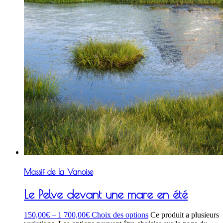
Massif de la Vanoise
Le Pelve devant une mare en été
150,00
€
–
1 700,00
€
Choix des options
Ce produit a plusieurs