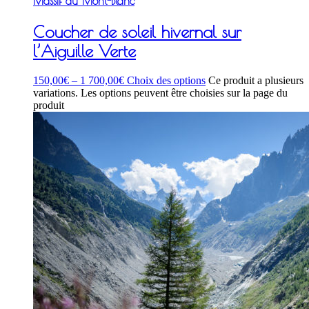
Massif du Mont-Blanc
Coucher de soleil hivernal sur
l’Aiguille Verte
150,00
€
–
1 700,00
€
Choix des options
Ce produit a plusieurs
variations. Les options peuvent être choisies sur la page du
produit