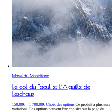
Massif du Mont-Blanc
Le col du Tacul et L’Aiguille de
Leschaux
150,00
€
–
1 700,00
€
Choix des options
Ce produit a plusieurs
variations. Les options peuvent être choisies sur la page du