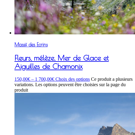
Massif des Ecrins
Fleurs, mélèze, Mer de Glace et
Aiguilles de Chamonix
150,00
€
–
1 700,00
€
Choix des options
Ce produit a plusieurs
variations. Les options peuvent être choisies sur la page du
produit