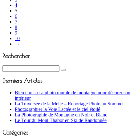
4
5
6
7
8
9
10
→
Rechercher
Derniers Articles
Bien choisir sa photo murale de montagne pour décorer son
intérieur
La Traversée de la Meije – Reportage Photo au Sommet
Photographier la Voie Lactée et le ciel étoilé
La Photographie de Montagne en Noir et Blanc
Le Tour du Mont Thabor en Ski de Randonnée
Catégories