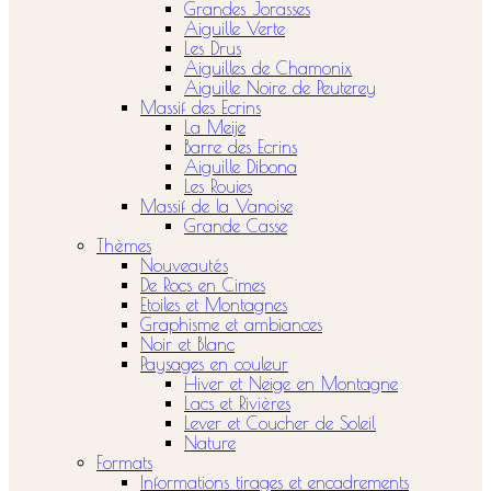
Grandes Jorasses
Aiguille Verte
Les Drus
Aiguilles de Chamonix
Aiguille Noire de Peuterey
Massif des Ecrins
La Meije
Barre des Ecrins
Aiguille Dibona
Les Rouies
Massif de la Vanoise
Grande Casse
Thèmes
Nouveautés
De Rocs en Cimes
Etoiles et Montagnes
Graphisme et ambiances
Noir et Blanc
Paysages en couleur
Hiver et Neige en Montagne
Lacs et Rivières
Lever et Coucher de Soleil
Nature
Formats
Informations tirages et encadrements